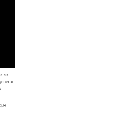
a su
generar
n
 que