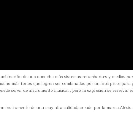
combinación de uno o mucho más sistemas retumbantes y medios par
o mucho más tonos que logren ser combinados por un intérprete para 
puede servir de instrumento musical , pero la expresión se reserva, e
un instrumento de una muy alta calidad, creado por la marca Alesis