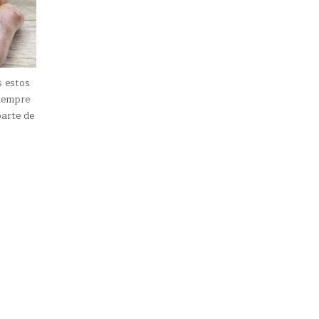
s estos
siempre
parte de