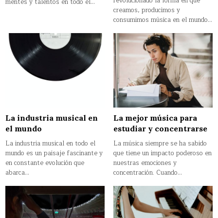
revolucionado la forma en que
mentes y talentos en todo el…
creamos, producimos y
consumimos música en el mundo…
La industria musical en
La mejor música para
el mundo
estudiar y concentrarse
La industria musical en todo el
La música siempre se ha sabido
mundo es un paisaje fascinante y
que tiene un impacto poderoso en
en constante evolución que
nuestras emociones y
abarca…
concentración. Cuando…