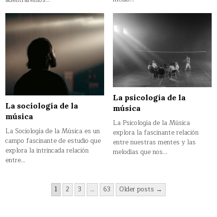
La psicología de la
La sociología de la
música
música
La Psicología de la Música
La Sociología de la Música es un
explora la fascinante relación
campo fascinante de estudio que
entre nuestras mentes y las
explora la intrincada relación
melodías que nos…
entre…
Paginación
1
2
3
…
63
Older posts →
de
entradas