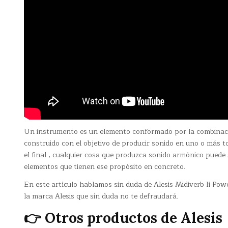
Un instrumento es un elemento conformado por la combinaci
construido con el objetivo de producir sonido en uno o más 
el final , cualquier cosa que produzca sonido armónico puede 
elementos que tienen ese propósito en concreto.
En este artículo hablamos sin duda de Alesis Midiverb Ii Po
la marca Alesis que sin duda no te defraudará.
👉 Otros productos de Alesis