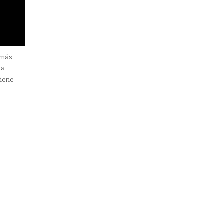
 más
na
iene