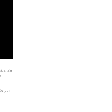
sica. En
a
do por