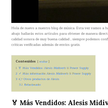
Hola de nuevo a nuestro blog de música. Esta vez vamos a h
abajo hallarás estos artículos para obtener de manera direc
calidad sonora de muy buena calidad , siempre podemos confi
críticas verificadas además de envíos gratis.
Contenidos
ocultar
1
🏅 Más Vendidos: Alesis Midiverb Ii Power Supply
2
✓ Más información Alesis Midiverb Ii Power Supply
3
👉 Otros productos de Alesis
3.1
Relacionado:
🏅 Más Vendidos: Alesis Midi