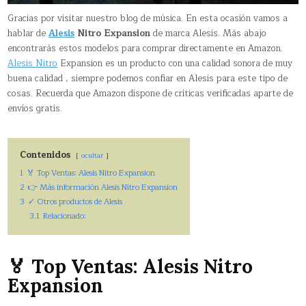
Gracias por visitar nuestro blog de música. En esta ocasión vamos a
hablar de
Alesis
Nitro Expansion
de marca Alesis. Más abajo
encontrarás estos modelos para comprar directamente en Amazon.
Alesis Nitro
Expansion es un producto con una calidad sonora de muy
buena calidad , siempre podemos confiar en Alesis para este tipo de
cosas. Recuerda que Amazon dispone de críticas verificadas aparte de
envíos gratis.
Contenidos
ocultar
1
🏅 Top Ventas: Alesis Nitro Expansion
2
👉 Más información Alesis Nitro Expansion
3
✓ Otros productos de Alesis
3.1
Relacionado:
🏅 Top Ventas: Alesis Nitro
Expansion