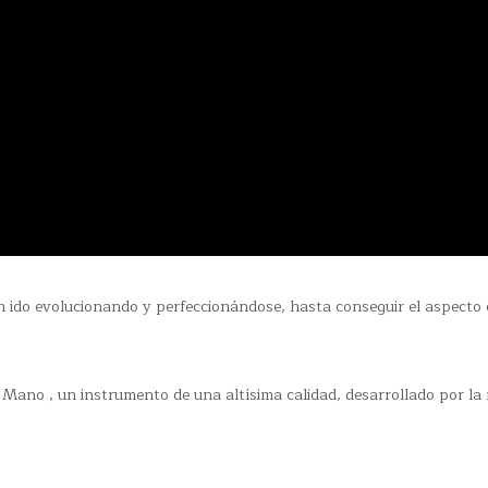
;
n ido evolucionando y perfeccionándose, hasta conseguir el aspecto 
ano , un instrumento de una altísima calidad, desarrollado por la