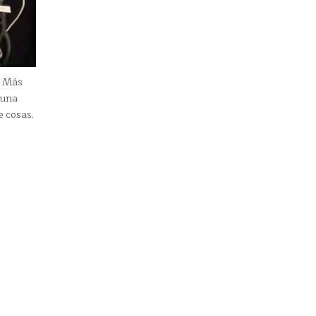
. Más
 una
e cosas.