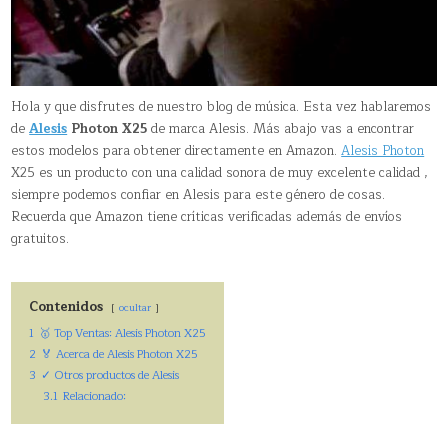
Hola y que disfrutes de nuestro blog de música. Esta vez hablaremos
de
Alesis
Photon X25
de marca Alesis. Más abajo vas a encontrar
estos modelos para obtener directamente en Amazon.
Alesis Photon
X25 es un producto con una calidad sonora de muy excelente calidad ,
siempre podemos confiar en Alesis para este género de cosas.
Recuerda que Amazon tiene críticas verificadas además de envíos
gratuitos.
Contenidos
ocultar
1
🥇 Top Ventas: Alesis Photon X25
2
🏅 Acerca de Alesis Photon X25
3
✓ Otros productos de Alesis
3.1
Relacionado: