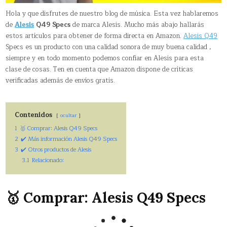
Hola y que disfrutes de nuestro blog de música. Esta vez hablaremos
de
Alesis
Q49 Specs
de marca Alesis. Mucho más abajo hallarás
estos artículos para obtener de forma directa en Amazon.
Alesis Q49
Specs es un producto con una calidad sonora de muy buena calidad ,
siempre y en todo momento podemos confiar en Alesis para esta
clase de cosas. Ten en cuenta que Amazon dispone de críticas
verificadas además de envíos gratis.
Contenidos
ocultar
1
🥇 Comprar: Alesis Q49 Specs
2
✔️ Más información Alesis Q49 Specs
3
✔️ Otros productos de Alesis
3.1
Relacionado:
🥇 Comprar: Alesis Q49 Specs