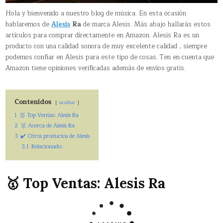
Hola y bienvenido a nuestro blog de música. En esta ocasión
hablaremos de
Alesis
Ra
de marca Alesis. Más abajo hallarás estos
artículos para comprar directamente en Amazon. Alesis Ra es un
producto con una calidad sonora de muy excelente calidad , siempre
podemos confiar en Alesis para este tipo de cosas. Ten en cuenta que
Amazon tiene opiniones verificadas además de envíos gratis.
Contenidos
ocultar
1
🥇 Top Ventas: Alesis Ra
2
🥇 Acerca de Alesis Ra
3
✔️ Otros productos de Alesis
3.1
Relacionado:
🥇 Top Ventas: Alesis Ra