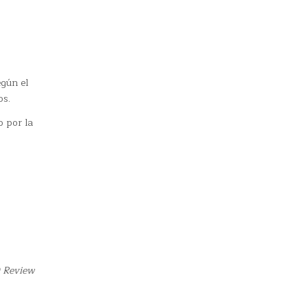
egún el
os.
o por la
0 Review