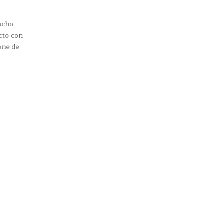
ucho
cto con
one de