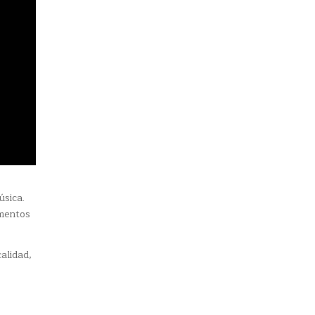
úsica.
ementos
alidad,