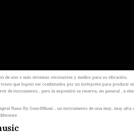
n de uno o más sistemas resonantes y medios para su vibración,
 tonos que logren ser combinados por un intérprete para producir m
rvir de instrumento , pero la expresión se reserva, en general , a el
gital Piano By Gear4Music , un instrumento de una muy, muy alta c
iferente.
music