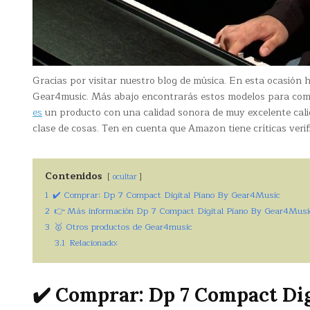
Gracias por visitar nuestro blog de música. En esta ocasión
Gear4music. Más abajo encontrarás estos modelos para com
es
un producto con una calidad sonora de muy excelente cal
clase de cosas. Ten en cuenta que Amazon tiene críticas verif
Contenidos
ocultar
1
✔️ Comprar: Dp 7 Compact Digital Piano By Gear4Music
2
👉 Más información Dp 7 Compact Digital Piano By Gear4Musi
3
🥇 Otros productos de Gear4music
3.1
Relacionado:
✔️ Comprar: Dp 7 Compact Di