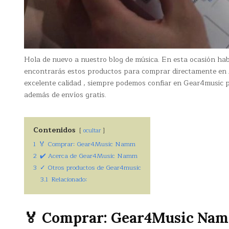
Hola de nuevo a nuestro blog de música. En esta ocasión h
encontrarás estos productos para comprar directamente e
excelente calidad , siempre podemos confiar en Gear4music pa
además de envíos gratis.
Contenidos
ocultar
1
🏅 Comprar: Gear4Music Namm
2
✔️ Acerca de Gear4Music Namm
3
✓ Otros productos de Gear4music
3.1
Relacionado:
🏅 Comprar: Gear4Music Na