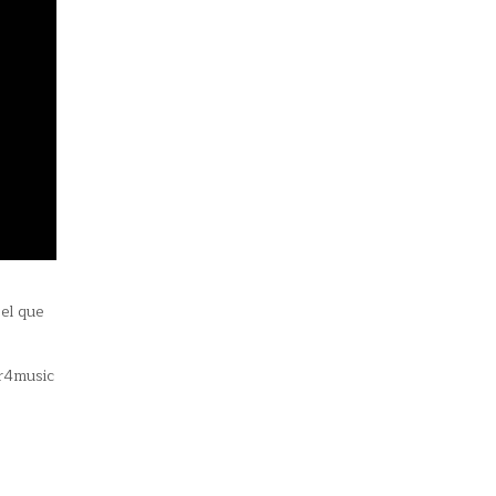
el que
ar4music