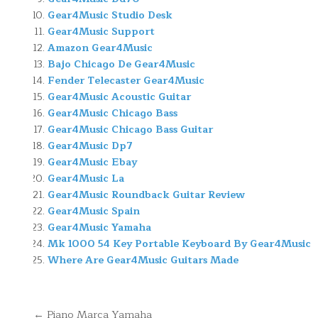
Gear4Music Studio Desk
Gear4Music Support
Amazon Gear4Music
Bajo Chicago De Gear4Music
Fender Telecaster Gear4Music
Gear4Music Acoustic Guitar
Gear4Music Chicago Bass
Gear4Music Chicago Bass Guitar
Gear4Music Dp7
Gear4Music Ebay
Gear4Music La
Gear4Music Roundback Guitar Review
Gear4Music Spain
Gear4Music Yamaha
Mk 1000 54 Key Portable Keyboard By Gear4Music
Where Are Gear4Music Guitars Made
Navegación
← Piano Marca Yamaha