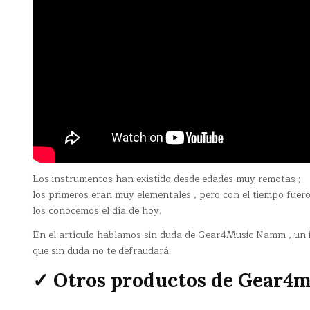
Los instrumentos han existido desde edades muy remotas ;
los primeros eran muy elementales , pero con el tiempo fuer
los conocemos el día de hoy.
En el artículo hablamos sin duda de Gear4Music Namm , un 
que sin duda no te defraudará.
✓ Otros productos de Gear4m