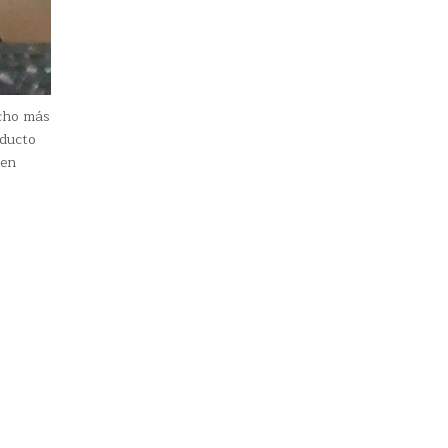
cho más
oducto
 en