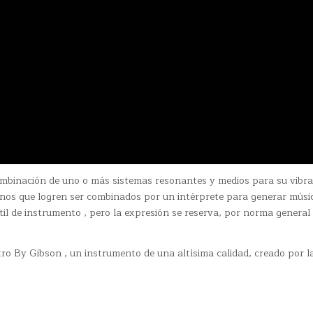
mbinación de uno o más sistemas resonantes y medios para su vibra
onos que logren ser combinados por un intérprete para generar músic
til de instrumento , pero la expresión se reserva, por norma general 
tro By Gibson , un instrumento de una altísima calidad, creado por 