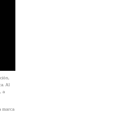
ción,
a. Al
, a
la marca