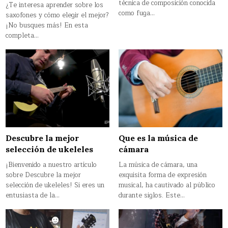
técnica de composición conocida
¿Te interesa aprender sobre los
como fuga…
saxofones y cómo elegir el mejor?
¡No busques más! En esta
completa…
Descubre la mejor
Que es la música de
selección de ukeleles
cámara
¡Bienvenido a nuestro artículo
La música de cámara, una
sobre Descubre la mejor
exquisita forma de expresión
selección de ukeleles! Si eres un
musical, ha cautivado al público
entusiasta de la…
durante siglos. Este…