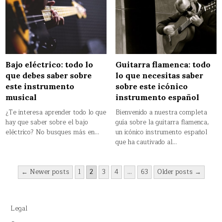
Bajo eléctrico: todo lo
Guitarra flamenca: todo
que debes saber sobre
lo que necesitas saber
este instrumento
sobre este icónico
musical
instrumento español
¿Te interesa aprender todo lo que
Bienvenido a nuestra completa
hay que saber sobre el bajo
guía sobre la guitarra flamenca,
eléctrico? No busques más en…
un icónico instrumento español
que ha cautivado al…
Paginación
← Newer posts
1
2
3
4
…
63
Older posts →
de
entradas
Legal