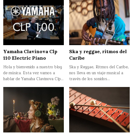
Ska y reggae, ritmos del
Yamaha Clavinova Clp
Caribe
110 Electric Piano
Ska y Reggae, Ritmos del Caribe,
Hola y bienvenido a nuestro blog
nos lleva en un viaje musical a
de música. Esta vez vamos a
través de los sonidos…
hablar de Yamaha Clavinova Clp…