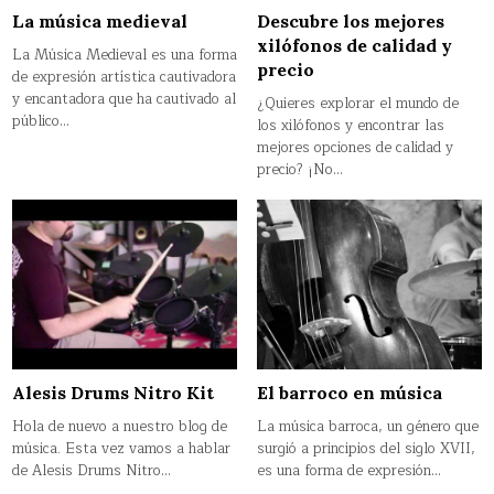
La música medieval
Descubre los mejores
xilófonos de calidad y
La Música Medieval es una forma
precio
de expresión artística cautivadora
y encantadora que ha cautivado al
¿Quieres explorar el mundo de
público…
los xilófonos y encontrar las
mejores opciones de calidad y
precio? ¡No…
El barroco en música
Alesis Drums Nitro Kit
La música barroca, un género que
Hola de nuevo a nuestro blog de
surgió a principios del siglo XVII,
música. Esta vez vamos a hablar
es una forma de expresión…
de Alesis Drums Nitro…