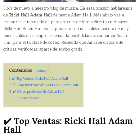
Hola de nuevo a nuestro blog de música. En esta ocasión hablaremos
de
Ricki Hall Adam Hall
de marca Adam Hall. Más abajo vas a
encontrar estos modelos para obtener de forma directa en Amazon.
Ricki Hall Adam Hall es un producto con una calidad sonora de muy
buena calidad , siempre tenemos la posibilidad de confiar en Adam
Hall para esta clase de cosas. Recuerda que Amazon dispone de
críticas verificadas aparte de envíos gratis.
Contenidos
ocultar
1
✔️ Top Ventas: Ricki Hall Adam Hall
2
🏅 Más información Ricki Hall Adam Hall
3
✔️ Otros productos de Adam Hall
3.1
Relacionado:
✔️ Top Ventas: Ricki Hall Adam
Hall