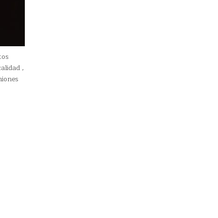
tos
alidad ,
niones