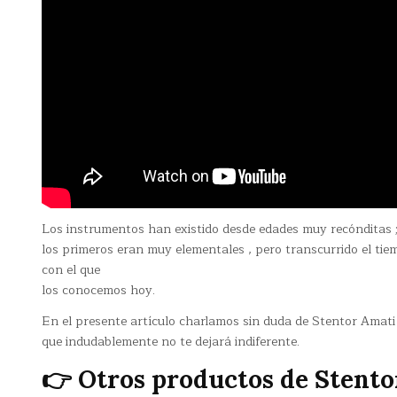
Los instrumentos han existido desde edades muy recónditas 
los primeros eran muy elementales , pero transcurrido el ti
con el que
los conocemos hoy.
En el presente artículo charlamos sin duda de Stentor Amati 
que indudablemente no te dejará indiferente.
👉 Otros productos de Stento