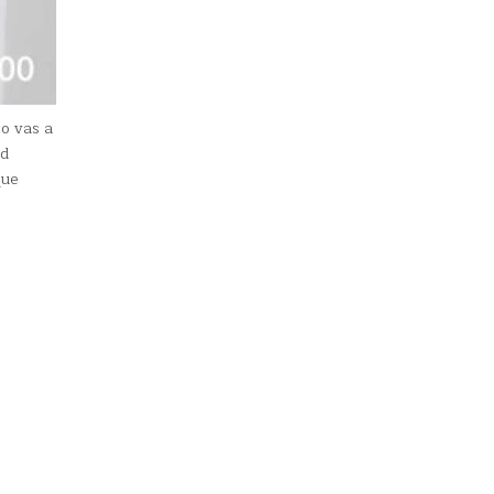
o vas a
ad
que