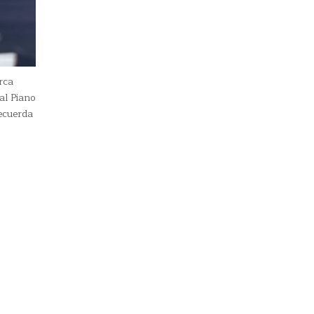
rca
al Piano
ecuerda