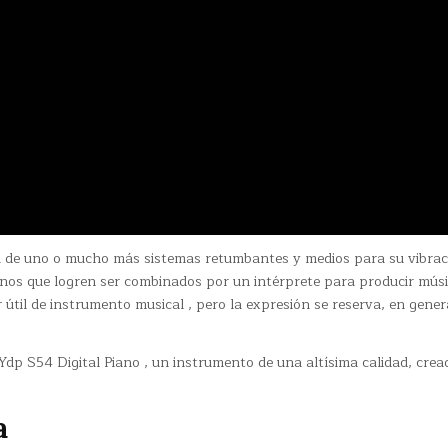
 de uno o mucho más sistemas retumbantes y medios para su vibrac
onos que logren ser combinados por un intérprete para producir mús
 útil de instrumento musical , pero la expresión se reserva, en genera
p S54 Digital Piano , un instrumento de una altísima calidad, crea
a