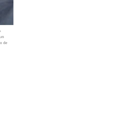
.
 un
ro de