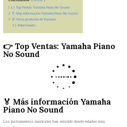
ocultar
1
👉 Top Ventas: Yamaha Piano No Sound
2
🏅 Más información Yamaha Piano No Sound
3
🥇 Otros productos de Yamaha
3.1
Relacionado:
👉 Top Ventas: Yamaha Piano
No Sound
🏅 Más información Yamaha
Piano No Sound
Los instrumentos musicales han existido desde edades muy