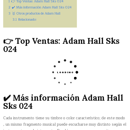
1
👉 Top Ventas: Adam Hall Sks 024
2
✔️ Más información Adam Hall Sks 024
3
🥇 Otros productos de Adam Hall
3.1
Relacionado:
👉 Top Ventas: Adam Hall Sks
024
✔️ Más información Adam Hall
Sks 024
Cada instrumento tiene su timbre o color característico; de este modo
, un mismo fragmento musical puede escucharse muy distinto según el