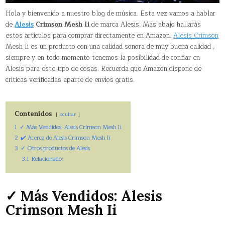
Hola y bienvenido a nuestro blog de música. Esta vez vamos a hablar
de
Alesis
Crimson Mesh Ii
de marca Alesis. Más abajo hallarás
estos artículos para comprar directamente en Amazon.
Alesis Crimson
Mesh Ii es un producto con una calidad sonora de muy buena calidad ,
siempre y en todo momento tenemos la posibilidad de confiar en
Alesis para este tipo de cosas. Recuerda que Amazon dispone de
críticas verificadas aparte de envíos gratis.
Contenidos
ocultar
1
✓ Más Vendidos: Alesis Crimson Mesh Ii
2
✔️ Acerca de Alesis Crimson Mesh Ii
3
✓ Otros productos de Alesis
3.1
Relacionado:
✓ Más Vendidos: Alesis
Crimson Mesh Ii