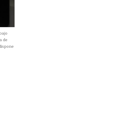
bajo
a de
dispone