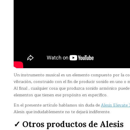
Un instrumento musical es un elemento compuesto por la c
vibración, construido con el fin de producir sonido en uno o
Al final , cualquier cosa que produzca sonido armónico puede 
elementos que tienen ese propósito en específico.
En el presente artículo hablamos sin duda de
Alesis Elevate 
Alesis que indudablemente no te dejará indiferente.
✓ Otros productos de Alesis