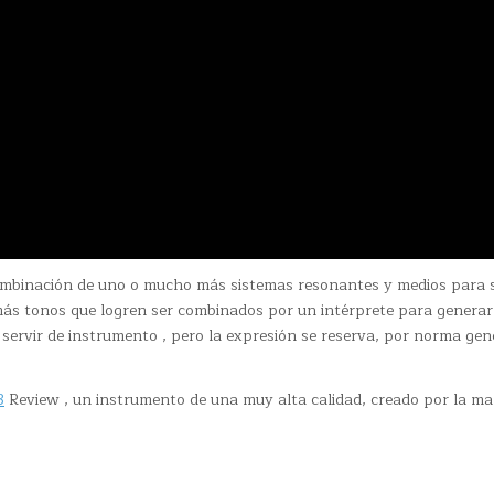
ombinación de uno o mucho más sistemas resonantes y medios para 
 más tonos que logren ser combinados por un intérprete para generar
servir de instrumento , pero la expresión se reserva, por norma gene
3
Review , un instrumento de una muy alta calidad, creado por la ma