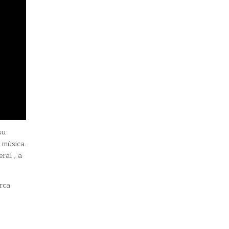
su
 música.
ral , a
rca