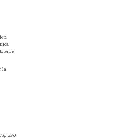
ión,
sica.
almente
 la
 Cdp 230