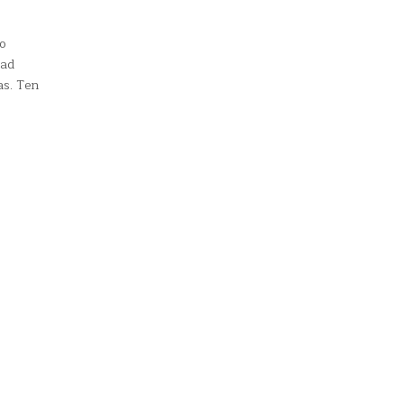
o
dad
as. Ten