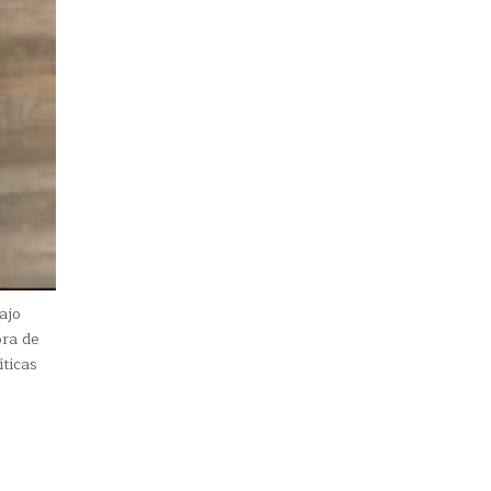
ajo
ora de
íticas