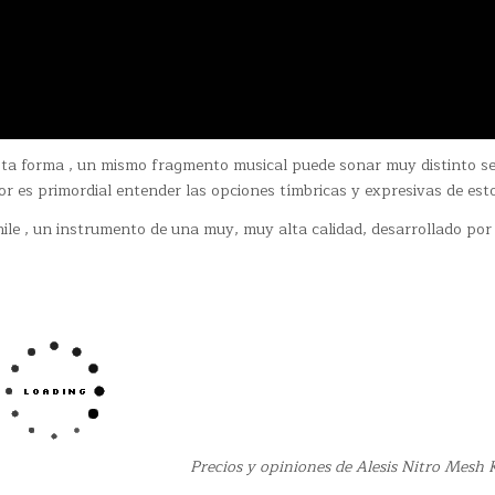
 esta forma , un mismo fragmento musical puede sonar muy distinto s
or es primordial entender las opciones tímbricas y expresivas de esto
ile , un instrumento de una muy, muy alta calidad, desarrollado por 
Precios y opiniones de Alesis Nitro Mesh K