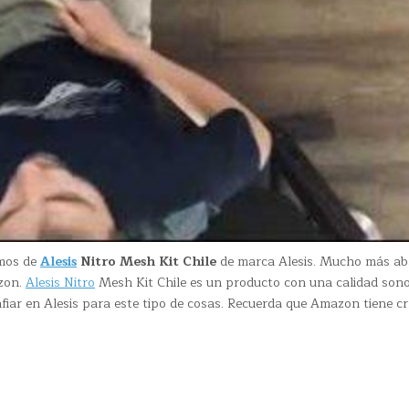
emos de
Alesis
Nitro Mesh Kit Chile
de marca Alesis. Mucho más ab
zon.
Alesis Nitro
Mesh Kit Chile es un producto con una calidad son
fiar en Alesis para este tipo de cosas. Recuerda que Amazon tiene cr