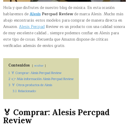
Hola y que disfrutes de nuestro blog de música. En esta ocasión
hablaremos de
Alesis
Percpad Review
de marca Alesis. Mucho más
abajo encontrarás estos modelos para comprar de manera directa en
Amazon.
Alesis Percpad
Review es un producto con una calidad sonora
de muy excelente calidad , siempre podemos confiar en Alesis para
este tipo de cosas. Recuerda que Amazon dispone de críticas
verificadas además de envíos gratis.
Contenidos
ocultar
1
🏅 Comprar: Alesis Percpad Review
2
👉 Más información Alesis Percpad Review
3
🏅 Otros productos de Alesis
3.1
Relacionado:
🏅 Comprar: Alesis Percpad
Review