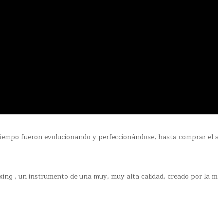
 tiempo fueron evolucionando y perfeccionándose, hasta comprar el 
ing , un instrumento de una muy, muy alta calidad, creado por la 