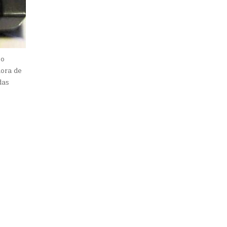
jo
ora de
das