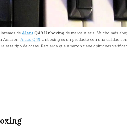
ablaremos de
Alesis
Q49 Unboxing
de marca Alesis. Mucho más aba
 en Amazon.
Alesis Q49
Unboxing es un producto con una calidad son
ra este tipo de cosas. Recuerda que Amazon tiene opiniones verifica
boxing