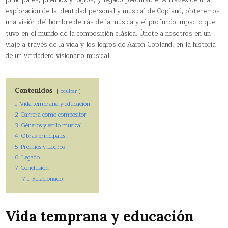
exploración de la identidad personal y musical de Copland, obtenemos
una visión del hombre detrás de la música y el profundo impacto que
tuvo en el mundo de la composición clásica. Únete a nosotros en un
viaje a través de la vida y los logros de Aaron Copland, en la historia
de un verdadero visionario musical.
Contenidos
ocultar
1
Vida temprana y educación
2
Carrera como compositor
3
Géneros y estilo musical
4
Obras principales
5
Premios y Logros
6
Legado
7
Conclusión
7.1
Relacionado:
Vida temprana y educación