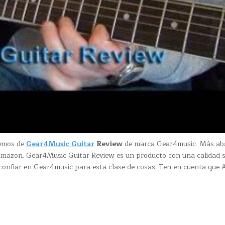
remos de
Gear4Music Guitar
Review
de marca Gear4music. Más ab
Amazon. Gear4Music Guitar Review es un producto con una calidad 
e confiar en Gear4music para esta clase de cosas. Ten en cuenta que