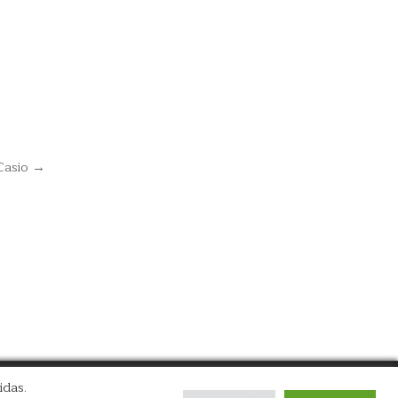
Casio →
idas.