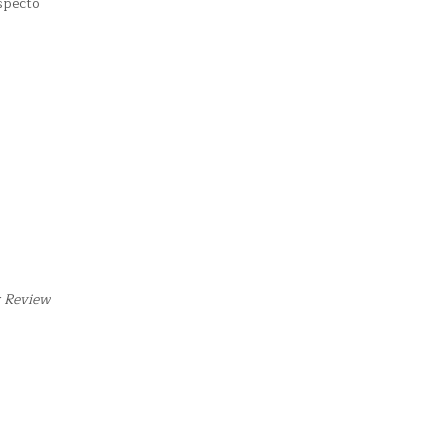
specto
r Review