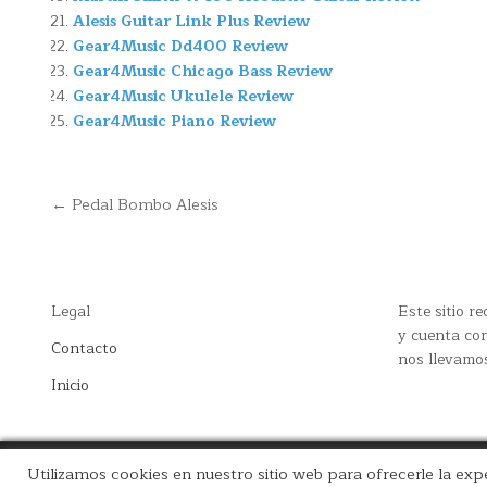
Alesis Guitar Link Plus Review
Gear4Music Dd400 Review
Gear4Music Chicago Bass Review
Gear4Music Ukulele Review
Gear4Music Piano Review
Navegación
← Pedal Bombo Alesis
de
entradas
Legal
Este sitio 
y cuenta con
Contacto
nos llevamo
Inicio
Utilizamos cookies en nuestro sitio web para ofrecerle la expe