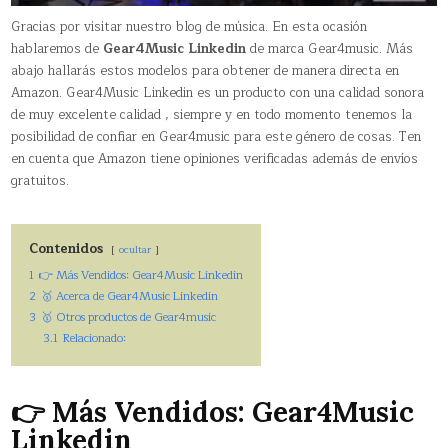
Gracias por visitar nuestro blog de música. En esta ocasión
hablaremos de
Gear4Music Linkedin
de marca Gear4music. Más
abajo hallarás estos modelos para obtener de manera directa en
Amazon. Gear4Music Linkedin es un producto con una calidad sonora
de muy excelente calidad , siempre y en todo momento tenemos la
posibilidad de confiar en Gear4music para este género de cosas. Ten
en cuenta que Amazon tiene opiniones verificadas además de envíos
gratuitos.
Contenidos
ocultar
1
👉 Más Vendidos: Gear4Music Linkedin
2
🥇 Acerca de Gear4Music Linkedin
3
🥇 Otros productos de Gear4music
3.1
Relacionado:
👉 Más Vendidos: Gear4Music
Linkedin