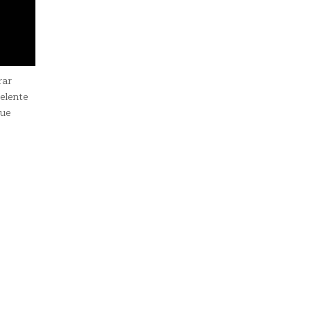
rar
elente
que