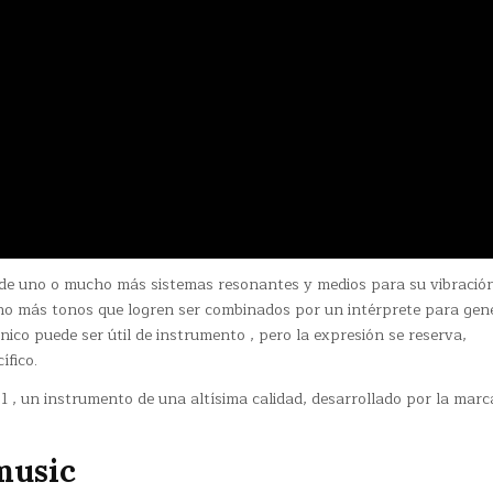
de uno o mucho más sistemas resonantes y medios para su vibració
cho más tonos que logren ser combinados por un intérprete para gen
nico puede ser útil de instrumento , pero la expresión se reserva,
ífico.
, un instrumento de una altísima calidad, desarrollado por la marc
music