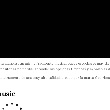
 esta manera , un mismo fragmento musical puede escucharse muy dis
positor es primordial entender las opciones tímbricas y expresivas d
n instrumento de una muy alta calidad, creado por la marca Gear4mu
music