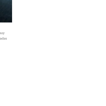
muy
cadas