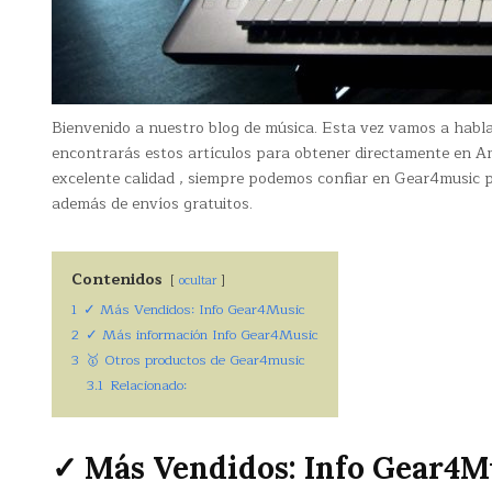
Bienvenido a nuestro blog de música. Esta vez vamos a habl
encontrarás estos artículos para obtener directamente en 
excelente calidad , siempre podemos confiar en Gear4music p
además de envíos gratuitos.
Contenidos
ocultar
1
✓ Más Vendidos: Info Gear4Music
2
✓ Más información Info Gear4Music
3
🥇 Otros productos de Gear4music
3.1
Relacionado:
✓ Más Vendidos: Info Gear4M