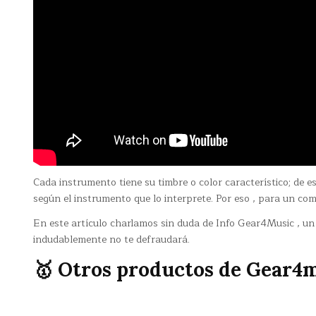
Cada instrumento tiene su timbre o color característico; de
según el instrumento que lo interprete. Por eso , para un com
En este artículo charlamos sin duda de Info Gear4Music , u
indudablemente no te defraudará.
🥇 Otros productos de Gear4