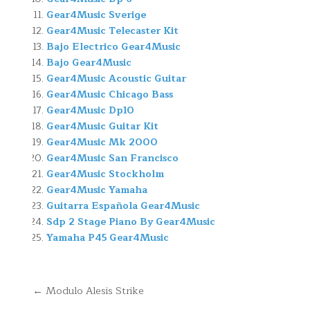
Gear4Music Sverige
Gear4Music Telecaster Kit
Bajo Electrico Gear4Music
Bajo Gear4Music
Gear4Music Acoustic Guitar
Gear4Music Chicago Bass
Gear4Music Dp10
Gear4Music Guitar Kit
Gear4Music Mk 2000
Gear4Music San Francisco
Gear4Music Stockholm
Gear4Music Yamaha
Guitarra Española Gear4Music
Sdp 2 Stage Piano By Gear4Music
Yamaha P45 Gear4Music
Navegación
← Modulo Alesis Strike