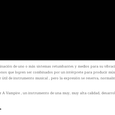
nación de uno o más sistemas retumbantes y medios para su vibrac
tonos que logren ser combinados por un intérprete para producir músi
 útil de instrumento musical , pero la expresión se reserva, normalm
or A Vampire , un instrumento de una muy, muy alta calidad, desarro
r