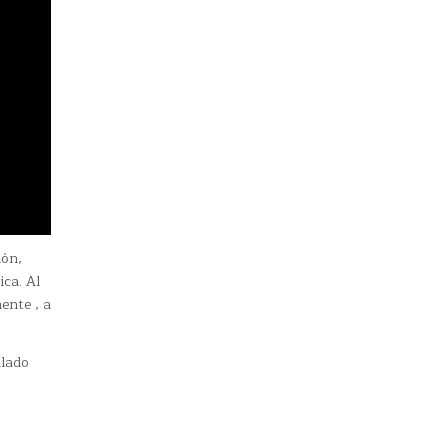
ión,
ca. Al
ente , a
llado