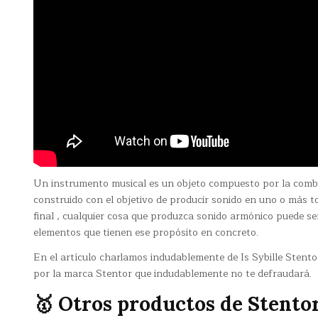
Un instrumento musical es un objeto compuesto por la combi
construido con el objetivo de producir sonido en uno o más 
final , cualquier cosa que produzca sonido armónico puede ser
elementos que tienen ese propósito en concreto.
En el artículo charlamos indudablemente de Is Sybille Stent
por la marca Stentor que indudablemente no te defraudará.
🥇 Otros productos de Stento