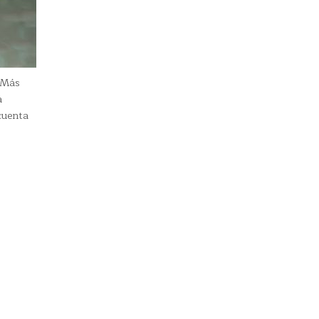
 Más
a
cuenta