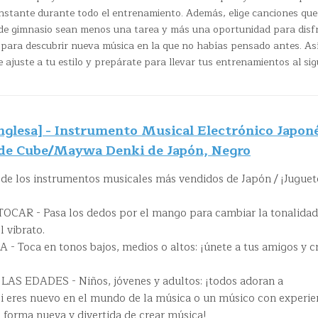
stante durante todo el entrenamiento. Además, elige canciones que
 de gimnasio sean menos una tarea y más una oportunidad para disf
s para descubrir nueva música en la que no habías pensado antes. As
ajuste a tu estilo y prepárate para llevar tus entrenamientos al sig
nglesa] - Instrumento Musical Electrónico Japoné
l de Cube/Maywa Denki de Japón, Negro
 los instrumentos musicales más vendidos de Japón / ¡Juguet
CAR - Pasa los dedos por el mango para cambiar la tonalidad
l vibrato.
Toca en tonos bajos, medios o altos: ¡únete a tus amigos y c
 EDADES - Niños, jóvenes y adultos: ¡todos adoran a
 eres nuevo en el mundo de la música o un músico con experie
 forma nueva y divertida de crear música!