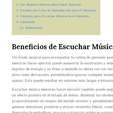
2
Los Mejores Géneros para Hacer Ejercicio
3
Creando una Lista de Reproducción para el Gimnasio
4
Consejos para Escuchar Música en el Gimnasio
5
Conclusión
5.1
Relacionado:
Beneficios de Escuchar Músic
Un fondo musical para acompañar tu rutina de gimnasio pued
mientras haces ejercicio puede aumentar la motivación y mej
impulso de energía y su ritmo a menudo se alinea con tus m
sirve como distracción, permitiéndote ignorar cualquier molest
manos. Esto puede resultar en sesiones más largas e intensas
Escuchar música mientras haces ejercicio también puede mej
un efecto positivo en el estado de ánimo, disminuir los nivel
proporcionando un respiro del mundo exterior y permitiéndo
generar emociones positivas y evocar recuerdos felices, cre
liberación de endorfinas, que son sustancias químicas natural