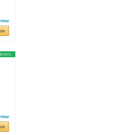
cio
BAJAS
cio