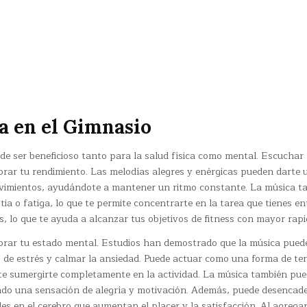
a en el Gimnasio
e ser beneficioso tanto para la salud física como mental. Escuchar
orar tu rendimiento. Las melodías alegres y enérgicas pueden darte 
ovimientos, ayudándote a mantener un ritmo constante. La música t
ia o fatiga, lo que te permite concentrarte en la tarea que tienes en
, lo que te ayuda a alcanzar tus objetivos de fitness con mayor rapi
orar tu estado mental. Estudios han demostrado que la música pued
es de estrés y calmar la ansiedad. Puede actuar como una forma de ter
te sumergirte completamente en la actividad. La música también pu
ando una sensación de alegría y motivación. Además, puede desencad
es en el cerebro que aumentan el placer y la satisfacción. Al agrega