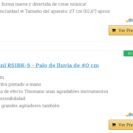
 forma nueva y divertida de crear música!
incluidas) ※ Tamaño del aparato: 27 cm (10,6") aprox
Ver Pre
RE
l RS1BK-S - Palo de lluvia de 40 cm
cm
mbú pintado a mano
via de efecto Thomann unas agradables instrumentos
stenibilidad
 grandes agitadores también
Ver Pre