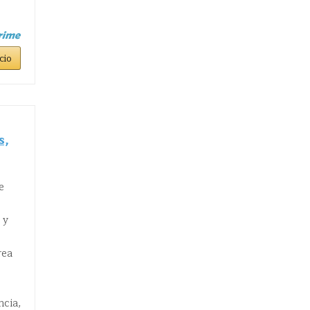
cio
s,
e
 y
rea
ncia,