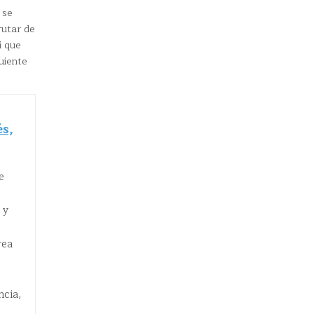
 se
rutar de
í que
uiente
s,
e
 y
rea
ncia,