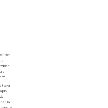
 música
un
ambién
tre
dez.
e tener
apia,
ede
enar la
r música