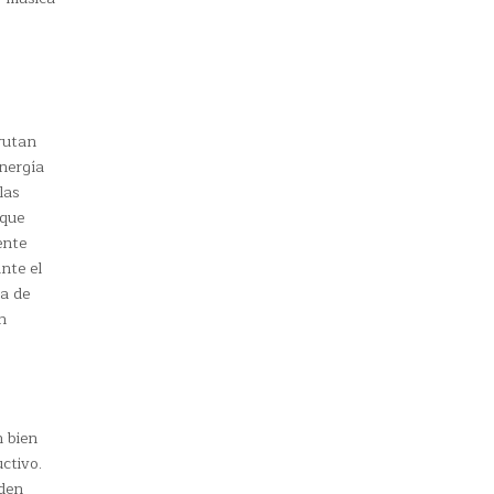
rutan
nergía
las
 que
ente
nte el
ca de
n
n bien
ctivo.
eden