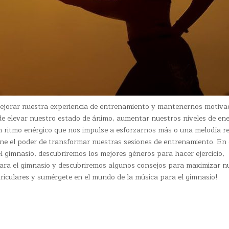
mejorar nuestra experiencia de entrenamiento y mantenernos motiva
e elevar nuestro estado de ánimo, aumentar nuestros niveles de ene
un ritmo enérgico que nos impulse a esforzarnos más o una melodía r
ene el poder de transformar nuestras sesiones de entrenamiento. En 
l gimnasio, descubriremos los mejores géneros para hacer ejercicio,
para el gimnasio y descubriremos algunos consejos para maximizar n
auriculares y sumérgete en el mundo de la música para el gimnasio!