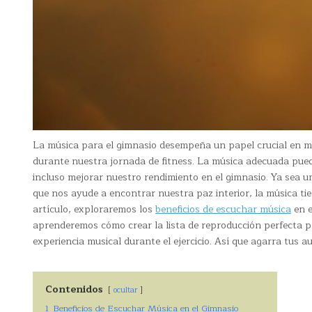
La música para el gimnasio desempeña un papel crucial en 
durante nuestra jornada de fitness. La música adecuada pued
incluso mejorar nuestro rendimiento en el gimnasio. Ya sea 
que nos ayude a encontrar nuestra paz interior, la música ti
artículo, exploraremos los
beneficios de escuchar música
en e
aprenderemos cómo crear la lista de reproducción perfecta 
experiencia musical durante el ejercicio. Así que agarra tus 
Contenidos
ocultar
1
Beneficios de Escuchar Música en el Gimnasio