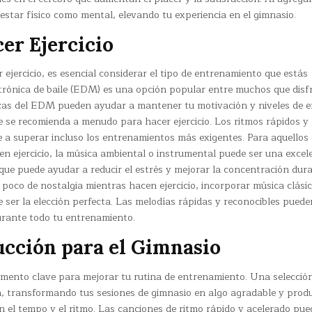
star físico como mental, elevando tu experiencia en el gimnasio.
er Ejercicio
ejercicio, es esencial considerar el tipo de entrenamiento que estás
ctrónica de baile (EDM) es una opción popular entre muchos que disf
dizas del EDM pueden ayudar a mantener tu motivación y niveles de e
 se recomienda a menudo para hacer ejercicio. Los ritmos rápidos y 
e a superar incluso los entrenamientos más exigentes. Para aquellos
n ejercicio, la música ambiental o instrumental puede ser una excel
ue puede ayudar a reducir el estrés y mejorar la concentración dura
 poco de nostalgia mientras hacen ejercicio, incorporar música clási
e ser la elección perfecta. Las melodías rápidas y reconocibles puede
urante todo tu entrenamiento.
ucción para el Gimnasio
lemento clave para mejorar tu rutina de entrenamiento. Una selecció
a, transformando tus sesiones de gimnasio en algo agradable y produ
en el tempo y el ritmo. Las canciones de ritmo rápido y acelerado pu