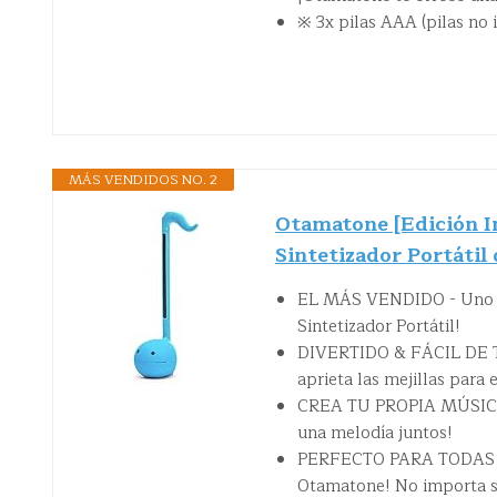
※ 3x pilas AAA (pilas no 
MÁS VENDIDOS NO. 2
Otamatone [Edición I
Sintetizador Portáti
EL MÁS VENDIDO - Uno de
Sintetizador Portátil!
DIVERTIDO & FÁCIL DE TO
aprieta las mejillas para e
CREA TU PROPIA MÚSICA - 
una melodía juntos!
PERFECTO PARA TODAS LAS
Otamatone! No importa si