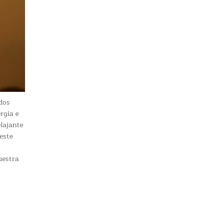
dos
rgía e
elajante
este
uestra