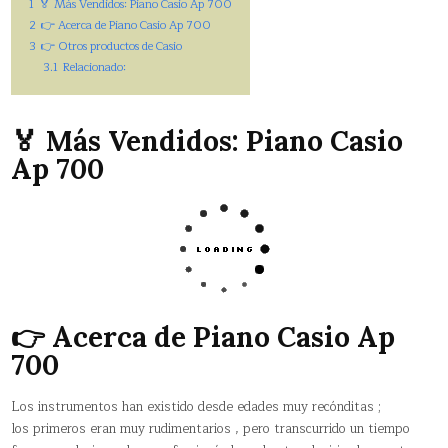
1
🏅 Más Vendidos: Piano Casio Ap 700
2
👉 Acerca de Piano Casio Ap 700
3
👉 Otros productos de Casio
3.1
Relacionado:
🏅 Más Vendidos: Piano Casio
Ap 700
👉 Acerca de Piano Casio Ap
700
Los instrumentos han existido desde edades muy recónditas ;
los primeros eran muy rudimentarios , pero transcurrido un tiempo