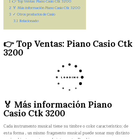
1
👉 Top Ventas: Piano Casio Ctk 3200
2
🏅 Más información Piano Casio Ctk 3200
3
✓ Otros productos de Casio
3.1
Relacionado:
👉 Top Ventas: Piano Casio Ctk
3200
🏅 Más información Piano
Casio Ctk 3200
Cada instrumento musical tiene su timbre o color característico; de
esta forma , un mismo fragmento musical puede sonar muy distinto