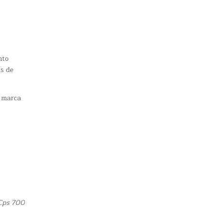
nto
as de
a marca
 Cps 700