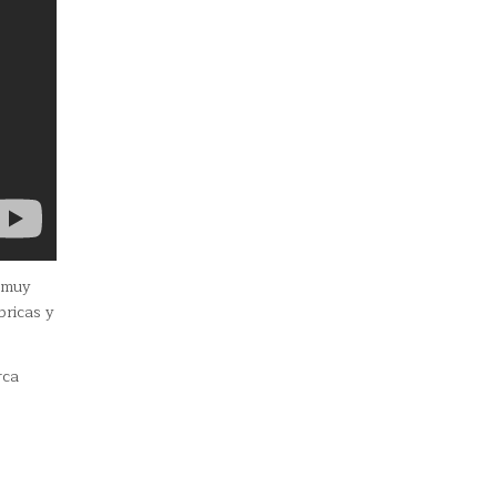
e muy
bricas y
rca