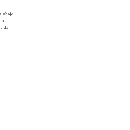
s abajo
una
se de