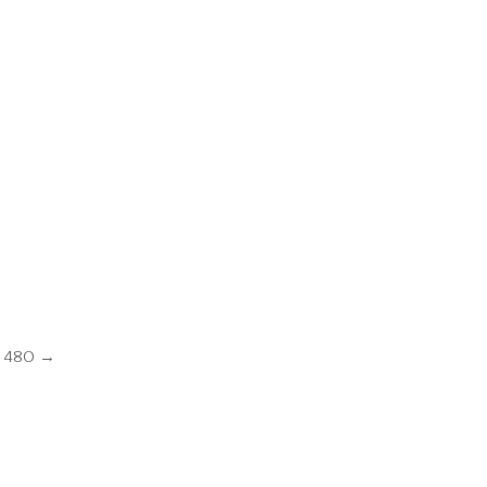
k 480 →