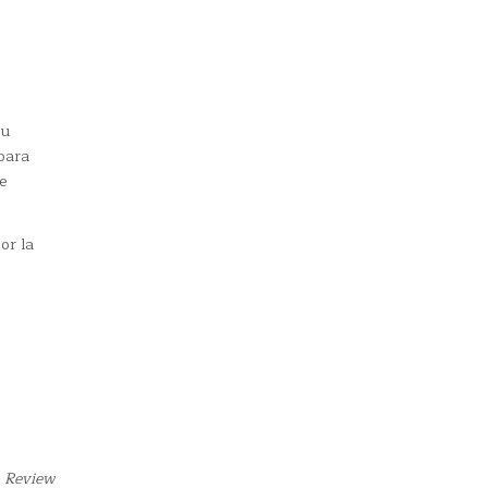
su
 para
e
or la
o Review