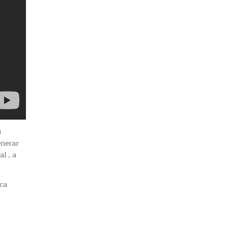
u
enerar
l , a
rca