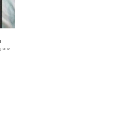
d
spone