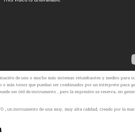
inación de uno o mucho más sistemas retumbantes y medios para s
uno o más tonos que puedan ser combinados por un intérprete para g
uede ser útil de instrumento , pero la expresión se reserva, en genera
0 , un instrumento de una muy, muy alta calidad, creado por la ma
a