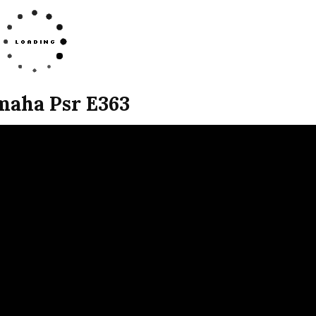
maha Psr E363