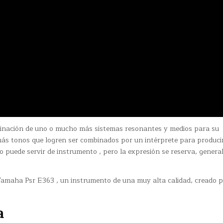
inación de uno o mucho más sistemas resonantes y medios para su
 más tonos que logren ser combinados por un intérprete para produci
o puede servir de instrumento , pero la expresión se reserva, genera
Yamaha Psr E363 , un instrumento de una muy alta calidad, creado p
a