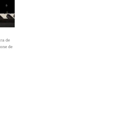
ra de
pone de