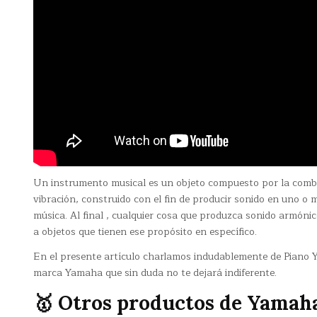
Un instrumento musical es un objeto compuesto por la comb
vibración, construido con el fin de producir sonido en uno o
música. Al final , cualquier cosa que produzca sonido armónic
a objetos que tienen ese propósito en específico.
En el presente artículo charlamos indudablemente de Piano 
marca Yamaha que sin duda no te dejará indiferente.
🥇 Otros productos de Yamah