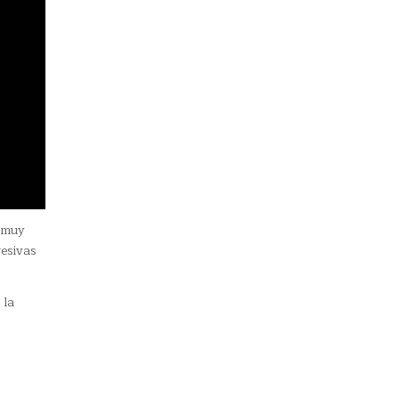
e muy
resivas
 la