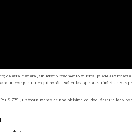
stico; de esta manera , un mismo fragmento musical puede escuchars
 para un compositor es primordial saber las opciones tímbricas y exp
sr S 775 , un instrumento de una altísima calidad, desarrollado por
a