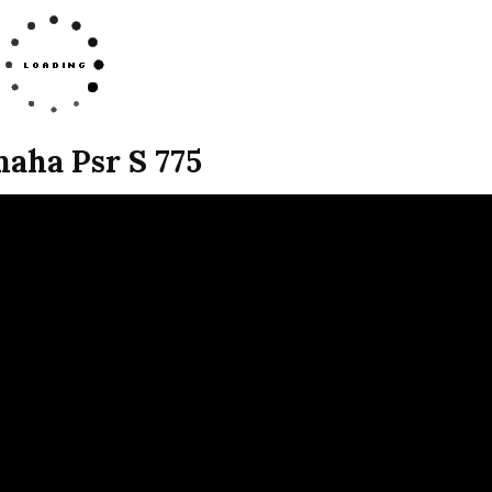
aha Psr S 775