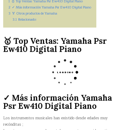
1
🥇 Top Ventas: Yamaha Psr Ew410 Digital Piano
2
✓ Más información Yamaha Psr Ew410 Digital Piano
3
🏅 Otros productos de Yamaha
3.1
Relacionado:
🥇 Top Ventas: Yamaha Psr
Ew410 Digital Piano
✓ Más información Yamaha
Psr Ew410 Digital Piano
Los instrumentos musicales han existido desde edades muy
recónditas ;