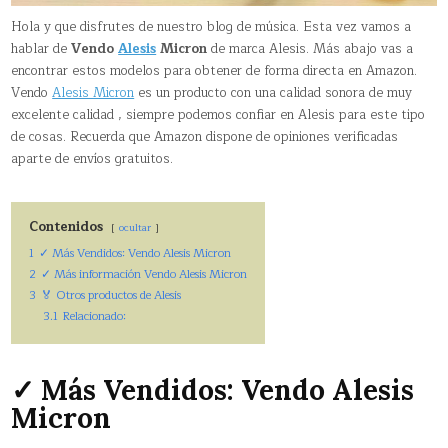
Hola y que disfrutes de nuestro blog de música. Esta vez vamos a
hablar de
Vendo
Alesis
Micron
de marca Alesis. Más abajo vas a
encontrar estos modelos para obtener de forma directa en Amazon.
Vendo
Alesis Micron
es un producto con una calidad sonora de muy
excelente calidad , siempre podemos confiar en Alesis para este tipo
de cosas. Recuerda que Amazon dispone de opiniones verificadas
aparte de envíos gratuitos.
Contenidos
ocultar
1
✓ Más Vendidos: Vendo Alesis Micron
2
✓ Más información Vendo Alesis Micron
3
🏅 Otros productos de Alesis
3.1
Relacionado:
✓ Más Vendidos: Vendo Alesis
Micron