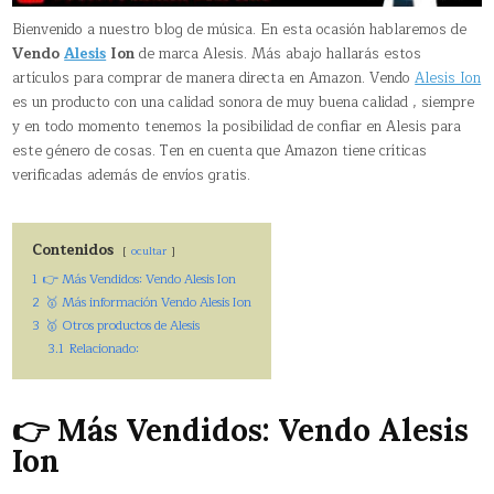
Bienvenido a nuestro blog de música. En esta ocasión hablaremos de
Vendo
Alesis
Ion
de marca Alesis. Más abajo hallarás estos
artículos para comprar de manera directa en Amazon. Vendo
Alesis Ion
es un producto con una calidad sonora de muy buena calidad , siempre
y en todo momento tenemos la posibilidad de confiar en Alesis para
este género de cosas. Ten en cuenta que Amazon tiene críticas
verificadas además de envíos gratis.
Contenidos
ocultar
1
👉 Más Vendidos: Vendo Alesis Ion
2
🥇 Más información Vendo Alesis Ion
3
🥇 Otros productos de Alesis
3.1
Relacionado:
👉 Más Vendidos: Vendo Alesis
Ion