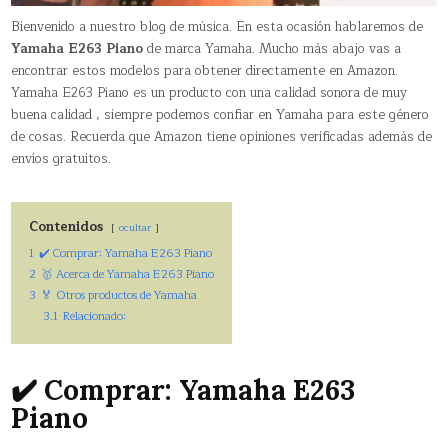
Bienvenido a nuestro blog de música. En esta ocasión hablaremos de
Yamaha E263 Piano
de marca Yamaha. Mucho más abajo vas a
encontrar estos modelos para obtener directamente en Amazon.
Yamaha E263 Piano es un producto con una calidad sonora de muy
buena calidad , siempre podemos confiar en Yamaha para este género
de cosas. Recuerda que Amazon tiene opiniones verificadas además de
envíos gratuitos.
Contenidos
ocultar
1
✔️ Comprar: Yamaha E263 Piano
2
🥇 Acerca de Yamaha E263 Piano
3
🏅 Otros productos de Yamaha
3.1
Relacionado:
✔️ Comprar: Yamaha E263
Piano