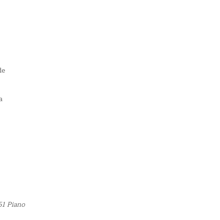
de
a
51 Piano