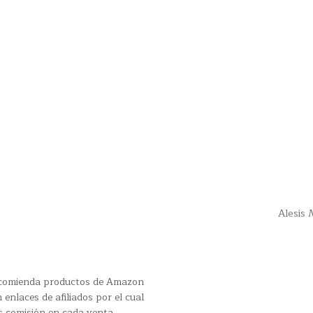
Alesis
recomienda productos de Amazon
 enlaces de afiliados por el cual
s comisión en cada venta.