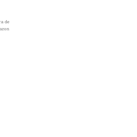
ra de
mazon