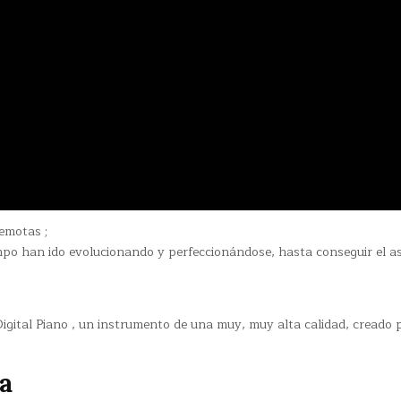
emotas ;
empo han ido evolucionando y perfeccionándose, hasta conseguir el a
gital Piano , un instrumento de una muy, muy alta calidad, creado p
a