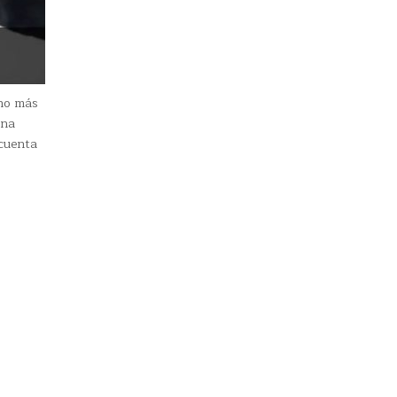
ho más
una
 cuenta