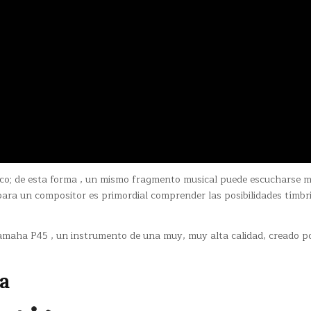
tico; de esta forma , un mismo fragmento musical puede escucharse 
 para un compositor es primordial comprender las posibilidades tímbr
Yamaha P45 , un instrumento de una muy, muy alta calidad, creado po
a