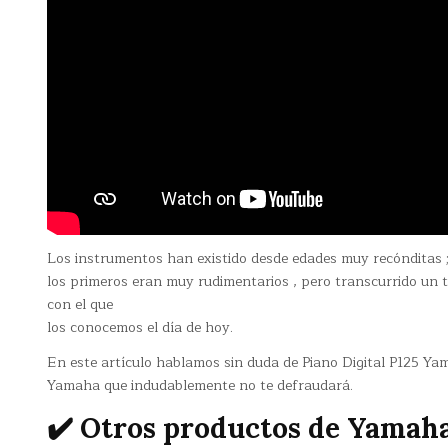
Los instrumentos han existido desde edades muy recónditas 
los primeros eran muy rudimentarios , pero transcurrido un
con el que
los conocemos el día de hoy.
En este artículo hablamos sin duda de Piano Digital P125 Ya
Yamaha que indudablemente no te defraudará.
✔️ Otros productos de Yamah