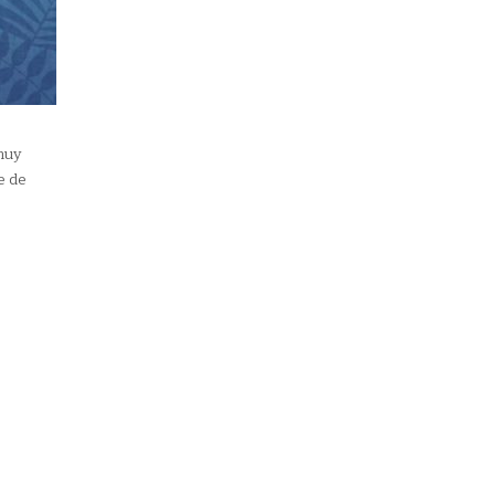
muy
e de