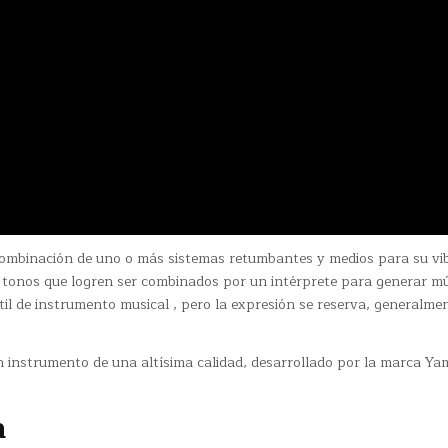
ombinación de uno o más sistemas retumbantes y medios para su vib
 tonos que logren ser combinados por un intérprete para generar mú
til de instrumento musical , pero la expresión se reserva, generalmen
n instrumento de una altísima calidad, desarrollado por la marca Y
a