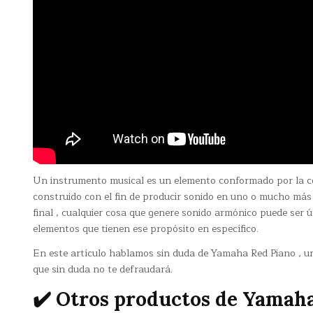
Un instrumento musical es un elemento conformado por la c
construido con el fin de producir sonido en uno o mucho más
final , cualquier cosa que genere sonido armónico puede ser ú
elementos que tienen ese propósito en específico.
En este artículo hablamos sin duda de Yamaha Red Piano , u
que sin duda no te defraudará.
✔️ Otros productos de Yamah