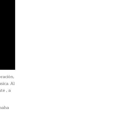
ración,
sica. Al
te , a
amaha